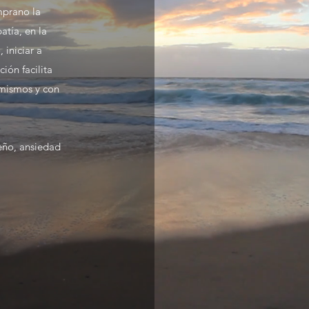
mprano la
atía, en la
 iniciar a
ión facilita
mismos y con
eño, ansiedad